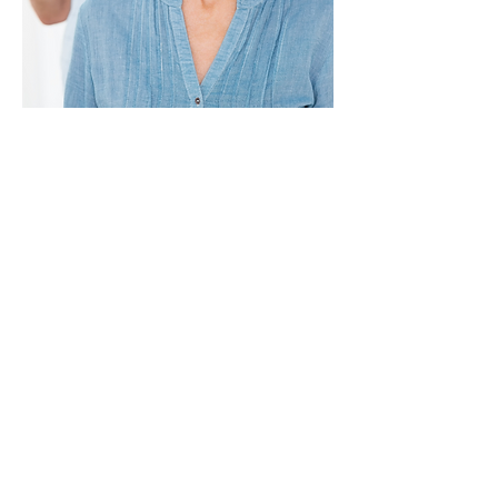
¿Tienes dificultades para
comunicarte, sentirte
escuchado, amado,
respetado o tienes una
pérdida de sexo, intimidad
y confianza en tu relación?
No tiene que permanecer así.
Aprenda cómo reconstruir su
relación para que ambos puedan
comenzar a experimentar la
confianza, el amor, la intimidad, la
pasión y el respeto que alguna vez
tuvieron, o las habilidades que