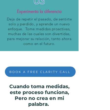
03
Experimenta la diferencia
Deja de repetir el pasado, de sentirte
solo y perdido, y aprende un nuevo
enfoque. Tome medidas proactivas,
muchas de las cuales son divertidas,
para mejorar su relación, tanto ahora
como en el futuro.
BOOK A FREE CLARITY CALL
Cuando toma medidas,
este proceso funciona,
Pero no crea en mi
palabra.