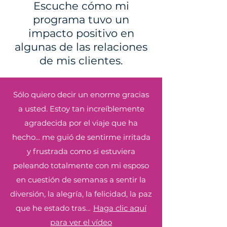
Escuche cómo mi
programa tuvo un
impacto positivo en
algunas de las relaciones
de mis clientes.
Sólo quiero decir un enorme gracias
a usted. Estoy tan increíblemente
agradecida por el viaje que ha
hecho... me guió de sentirme irritada
y frustrada como si estuviera
peleando totalmente con mi esposo
en cuestión de semanas a sentir la
diversión, la alegría, la felicidad, la paz
que he estado tras…
Haga clic aquí
para ver el vídeo