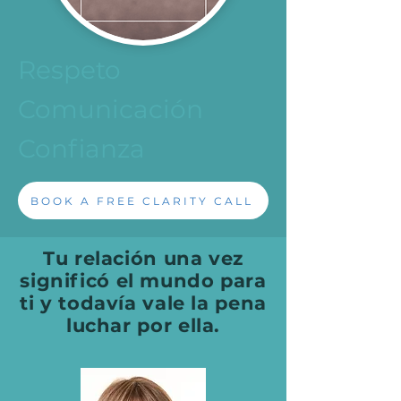
Respeto
Comunicación
Confianza
BOOK A FREE CLARITY CALL
Tu relación una vez
significó el mundo para
ti y todavía vale la pena
luchar por ella.