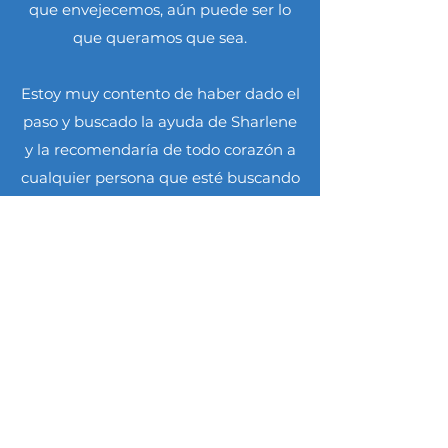
que envejecemos, aún puede ser lo
que queramos que sea.
Estoy muy contento de haber dado el
paso y buscado la ayuda de Sharlene
y la recomendaría de todo corazón a
cualquier persona que esté buscando
cambiar positivamente su relación
con su pareja.
D.T. Barcelona, España
Busqué la ayuda de Sharlene porque
me preocupaba que mi esposo y yo nos
estuviéramos alejando cada vez más y
ya no esperaba que envejeciéramos
Siéntete empoderado
y
juntos. Con la ayuda de Sharlene...