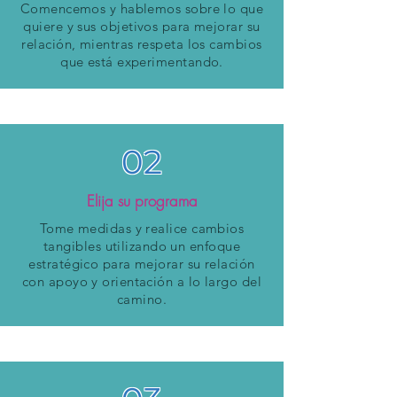
Comencemos y hablemos sobre lo que
quiere y sus objetivos para mejorar su
relación, mientras respeta los cambios
que está experimentando.
02
Elija su programa
Tome medidas y realice cambios
tangibles utilizando un enfoque
estratégico para mejorar su relación
con apoyo y orientación a lo largo del
camino.